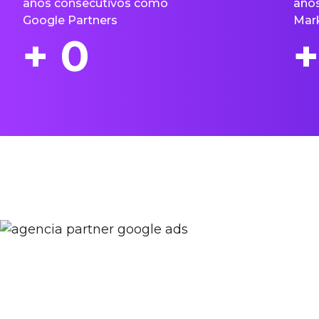
años consecutivos como
años
Google Partners
Mark
+
0
+