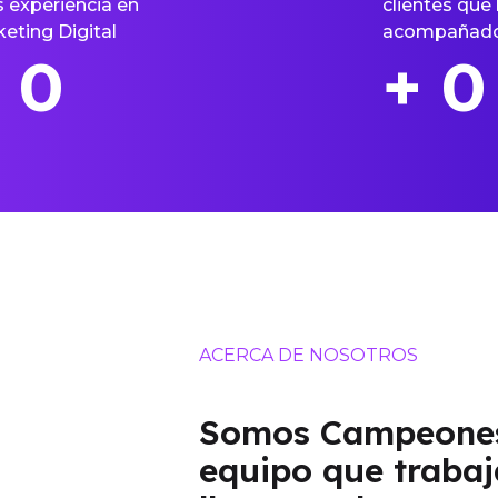
 experiencia en
clientes qu
eting Digital
acompañado 
0
+
0
ACERCA DE NOSOTROS
Somos Campeones
equipo que trabaj